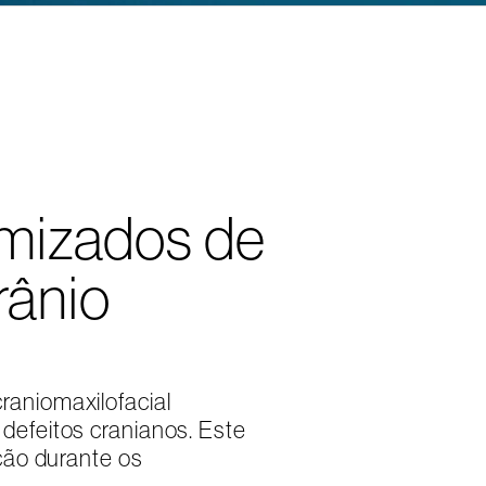
mizados de
rânio
raniomaxilofacial
defeitos cranianos. Este
ação durante os