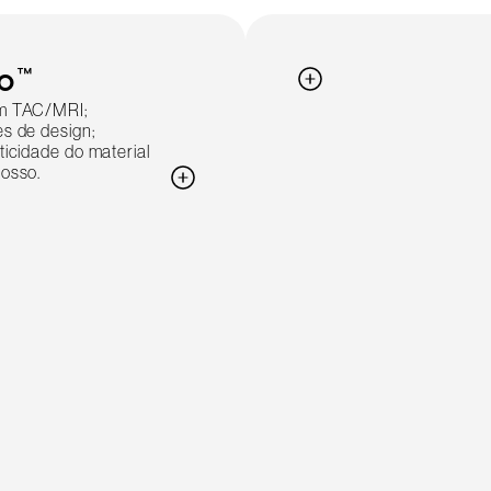
o™
m TAC/MRI;
s de design;
ticidade do material
osso.