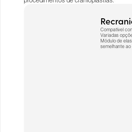
procedimentos de cranioplastias.
Recrani
Compatível co
Variadas opçõe
Módulo de elas
semelhante ao 